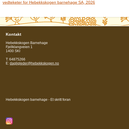
vedteketer for Hebekkskogen barnehage SA, 2026
Kontakt
Hebekkskogen Barnehage
Fjellklangveien 1
1400 SKI
T: 64875266
E:
dagligleder@hebekkskogen.no
Hebekkskogen barnehage - Et skritt foran