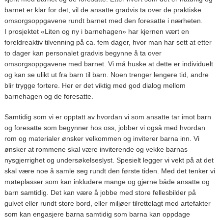
barnet er klar for det, vil de ansatte gradvis ta over de praktiske
omsorgsoppgavene rundt barnet med den foresatte i nærheten.
I prosjektet «Liten og ny i barnehagen» har kjernen vært en
foreldreaktiv tilvenning på ca. fem dager, hvor man har sett at etter
to dager kan personalet gradvis begynne å ta over
omsorgsoppgavene med barnet. Vi må huske at dette er individuelt
og kan se ulikt ut fra barn til barn. Noen trenger lengere tid, andre
blir trygge fortere. Her er det viktig med god dialog mellom
barnehagen og de foresatte.
Samtidig som vi er opptatt av hvordan vi som ansatte tar imot barn
og foresatte som begynner hos oss, jobber vi også med hvordan
rom og materialer ønsker velkommen og inviterer barna inn. Vi
ønsker at rommene skal være inviterende og vekke barnas
nysgjerrighet og undersøkelseslyst. Spesielt legger vi vekt på at det
skal være noe å samle seg rundt den første tiden. Med det tenker vi
møteplasser som kan inkludere mange og gjerne både ansatte og
barn samtidig. Det kan være å jobbe med store fellesbilder på
gulvet eller rundt store bord, eller miljøer tilrettelagt med artefakter
som kan engasjere barna samtidig som barna kan oppdage