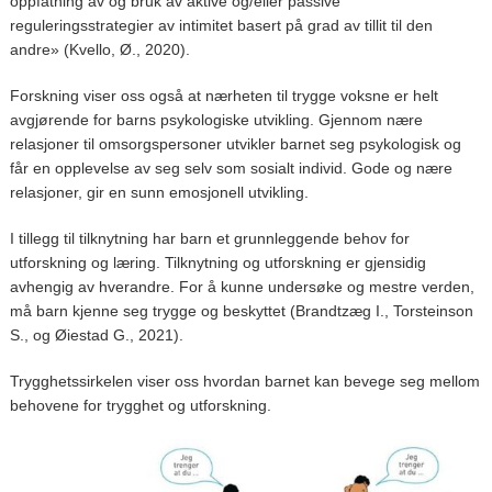
oppfatning av og bruk av aktive og/eller passive
reguleringsstrategier av intimitet basert på grad av tillit til den
andre» (Kvello, Ø., 2020).
Forskning viser oss også at nærheten til trygge voksne er helt
avgjørende for barns psykologiske utvikling. Gjennom nære
relasjoner til omsorgspersoner utvikler barnet seg psykologisk og
får en opplevelse av seg selv som sosialt individ. Gode og nære
relasjoner, gir en sunn emosjonell utvikling.
I tillegg til tilknytning har barn et grunnleggende behov for
utforskning og læring. Tilknytning og utforskning er gjensidig
avhengig av hverandre. For å kunne undersøke og mestre verden,
må barn kjenne seg trygge og beskyttet (Brandtzæg I., Torsteinson
S., og Øiestad G., 2021).
Trygghetssirkelen viser oss hvordan barnet kan bevege seg mellom
behovene for trygghet og utforskning.