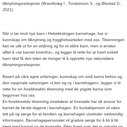
tilknytningsrelasjoner (Brandtzæg I., Torsteinson S., og Øiestad G.,
2021).
Når vi tar imot nye barn i Hebekkskogen barnehage, har vi
kunnskap om tilknytning og trygghetssirkelen med oss. Tilvenningen
kan se ulik ut for en ettåring og for et eldre barn, men vi ønsker
alltid å «se barnet innenfra», og legger til rette for at hvert enkelt
barn skal få den tiden de trenger til å opprette nye sekundære
tilknytningsrelasjoner.
Basert på våre egne erfaringer, kunnskap om små barns behov og
den nasjonale satsningen «Liten og ny i barnehagen», legger vi til
rette for en
foreldreaktiv tilvenning
med de yngste barna som
begynner hos oss.
En foreldreaktiv tilvenning innebærer at foresatte har alt ansvar for
barnet de første dagene i barnehagen. En kontaktperson vil være
tett på og sørge for at familien og barnehagen utveksler nødvendig
informasjon. Barnehagepersonalet vil gradvis sørge for å bli å bli
kjent med barnet og de foresatte. Etter hvert som det er naturlig og